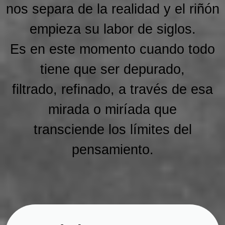
nos separa de la realidad y el riñón
empieza su labor de siglos.
Es en este momento cuando todo
tiene que ser depurado,
filtrado, refinado, a través de esa
mirada o miríada que
transciende los límites del
pensamiento.